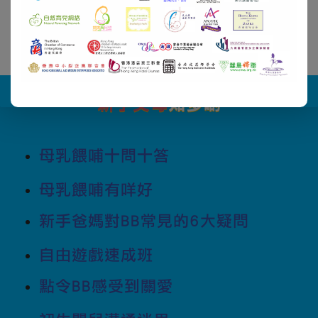
新手父母
知多啲
母乳餵哺十問十答
母乳餵哺有咩好
新手爸媽對BB常見的6大疑問
自由遊戲速成班
點令BB感受到關愛