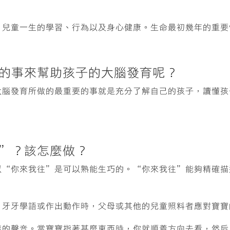
，兒童一生的學習、行為以及身心健康。生命最初幾年的重要
做的事來幫助孩子的大腦發育呢？
大腦發育所做的最重要的事就是充分了解自己的孩子，讀懂孩
。
往”？該怎麼做？
以“你來我往”是可以熟能生巧的。“你來我往”能夠精確描
，牙牙學語或作出動作時，父母或其他的兒童照料者應對寶寶
樣的聲音。當寶寶指著甚麼東西時，你就順着方向去看，然后