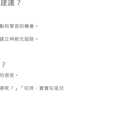
麼建議？
動和學習的機會。
建立神經元迴路。
？
的感受。
哪呢？」「哎呀，寶寶在這兒