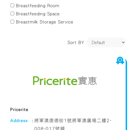
Yuen Long
Breastfeeding Room
Breastfeeding Space
Breastmilk Storage Service
Sort BY
Pricerite
Address
:
將軍澳唐德街1號將軍澳廣場二樓2-
008-017號鋪